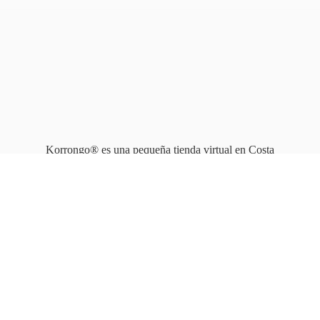
Korrongo® es una pequeña tienda virtual en Costa
Rica que opera en línea
desde 2010.