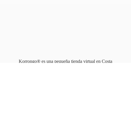
Korrongo® es una pequeña tienda virtual en Costa
Rica que opera en línea
desde 2010.