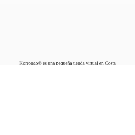
Korrongo® es una pequeña tienda virtual en Costa
Rica que opera en línea
desde 2010.