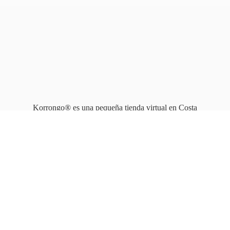
Korrongo® es una pequeña tienda virtual en Costa
Rica que opera en línea
desde 2010.