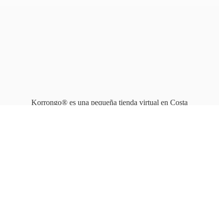
Korrongo® es una pequeña tienda virtual en Costa
Rica que opera en línea
desde 2010.