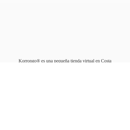
Korrongo® es una pequeña tienda virtual en Costa
Rica que opera en línea
desde 2010.