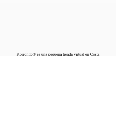
Korrongo® es una pequeña tienda virtual en Costa
Rica que opera en línea
desde 2010.