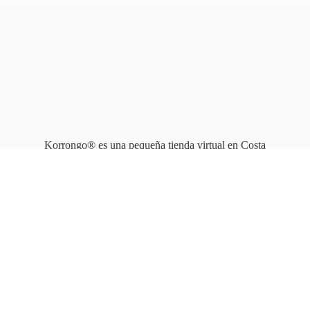
Korrongo® es una pequeña tienda virtual en Costa
Rica que opera en línea
desde 2010.