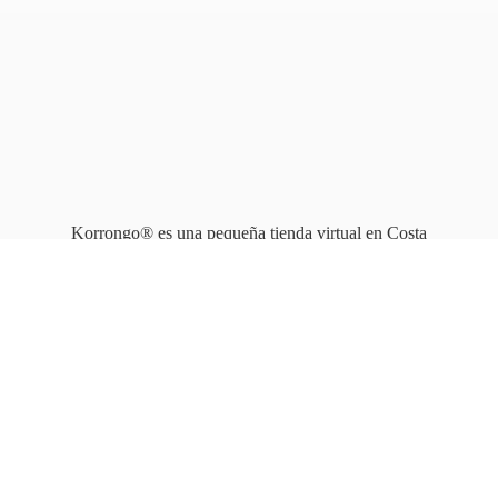
Korrongo® es una pequeña tienda virtual en Costa
Rica que opera en línea
desde 2010.