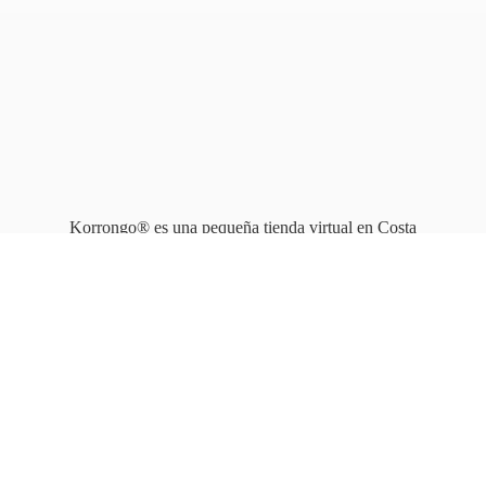
Korrongo® es una pequeña tienda virtual en Costa
Rica que opera en línea
desde 2010.