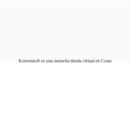
Korrongo® es una pequeña tienda virtual en Costa
Rica que opera en línea
desde 2010.