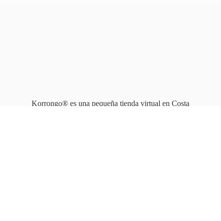
Korrongo® es una pequeña tienda virtual en Costa
Rica que opera en línea
desde 2010.