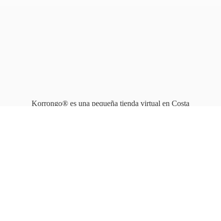
Korrongo® es una pequeña tienda virtual en Costa
Rica que opera en línea
desde 2010.