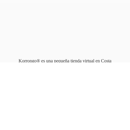
Korrongo® es una pequeña tienda virtual en Costa
Rica que opera en línea
desde 2010.