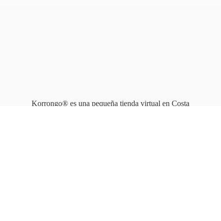
Korrongo® es una pequeña tienda virtual en Costa
Rica que opera en línea
desde 2010.