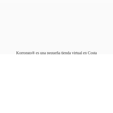
Korrongo® es una pequeña tienda virtual en Costa
Rica que opera en línea
desde 2010.