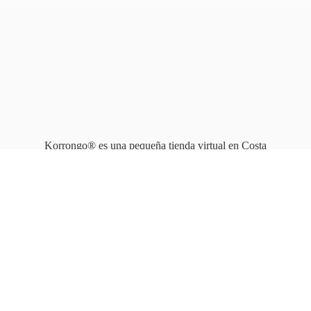
Korrongo® es una pequeña tienda virtual en Costa
Rica que opera en línea
desde 2010.