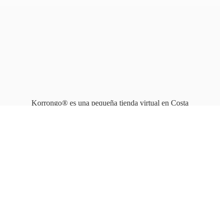
Korrongo® es una pequeña tienda virtual en Costa
Rica que opera en línea
desde 2010.