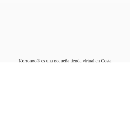
Korrongo® es una pequeña tienda virtual en Costa
Rica que opera en línea
desde 2010.