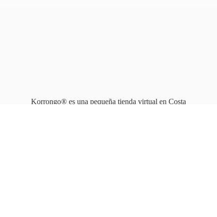
Korrongo® es una pequeña tienda virtual en Costa
Rica que opera en línea
desde 2010.