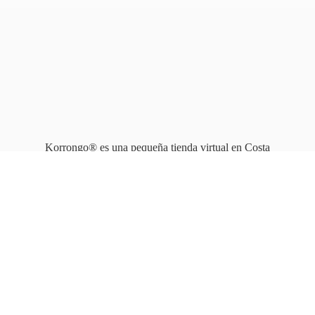
Korrongo® es una pequeña tienda virtual en Costa
Rica que opera en línea
desde 2010.