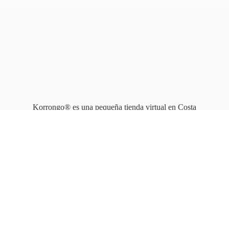
Korrongo® es una pequeña tienda virtual en Costa
Rica que opera en línea
desde 2010.