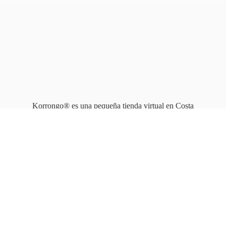
Korrongo® es una pequeña tienda virtual en Costa
Rica que opera en línea
desde 2010.