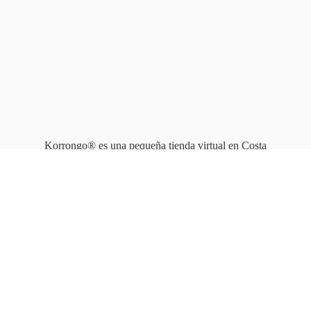
Korrongo® es una pequeña tienda virtual en Costa
Rica que opera en línea
desde 2010.