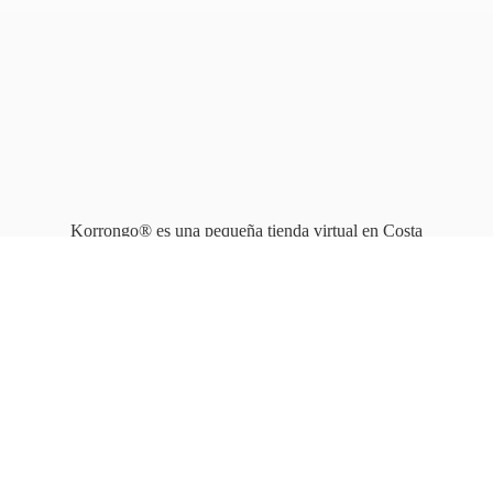
Korrongo® es una pequeña tienda virtual en Costa
Rica que opera en línea
desde 2010.