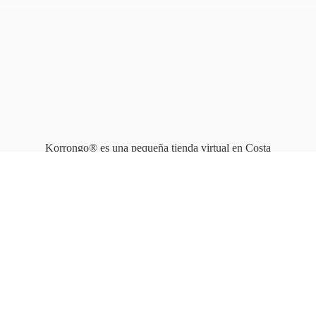
Korrongo® es una pequeña tienda virtual en Costa
Rica que opera en línea
desde 2010.