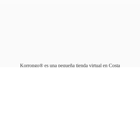
Korrongo® es una pequeña tienda virtual en Costa
Rica que opera en línea
desde 2010.